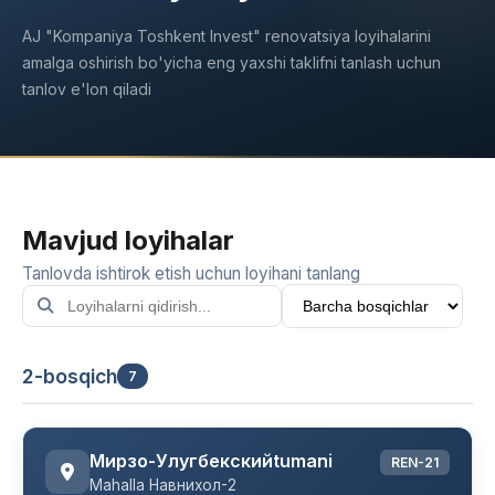
AJ "Kompaniya Toshkent Invest" renovatsiya loyihalarini
amalga oshirish bo'yicha eng yaxshi taklifni tanlash uchun
tanlov e'lon qiladi
Mavjud loyihalar
Tanlovda ishtirok etish uchun loyihani tanlang
2-bosqich
7
Мирзо-Улугбекскийtumani
REN-21
Mahalla Навнихол-2