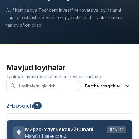
AJ "Kompaniya Toshkent Invest" renovatsiya loyihalarini
amalga oshirish bo'yicha eng yaxshi taklifni tanlash uchun
tanlov e'lon qiladi
Mavjud loyihalar
Tanlovda ishtirok etish uchun loyihani tanlang
2-bosqich
7
Мирзо-Улугбекскийtumani
REN-21
Mahalla Навнихол-2