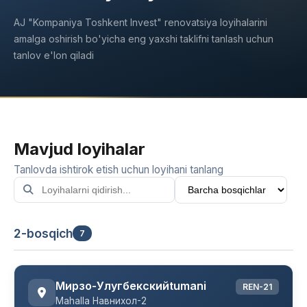
AJ "Kompaniya Toshkent Invest" renovatsiya loyihalarini
amalga oshirish bo'yicha eng yaxshi taklifni tanlash uchun
tanlov e'lon qiladi
Mavjud loyihalar
Tanlovda ishtirok etish uchun loyihani tanlang
2-bosqich
7
Мирзо-Улугбекскийtumani
REN-21
Mahalla Навнихол-2